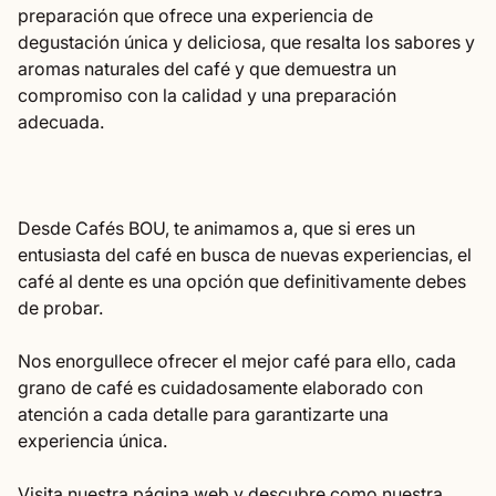
preparación que ofrece una experiencia de
degustación única y deliciosa, que resalta los sabores y
aromas naturales del café y que demuestra un
compromiso con la calidad y una preparación
adecuada.
Desde Cafés BOU, te animamos a, que si eres un
entusiasta del café en busca de nuevas experiencias, el
café al dente es una opción que definitivamente debes
de probar.
Nos enorgullece ofrecer el mejor café para ello, cada
grano de café es cuidadosamente elaborado con
atención a cada detalle para garantizarte una
experiencia única.
(el enlace se abre en una nueva
Visita
nuestra página web
y descubre como nuestra