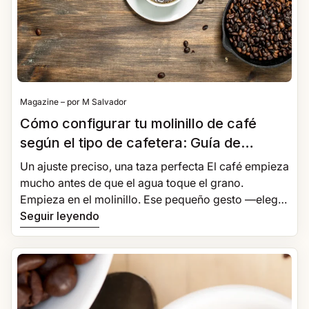
Magazine – por M Salvador
Cómo configurar tu molinillo de café
según el tipo de cafetera: Guía de
molienda
Un ajuste preciso, una taza perfecta El café empieza
mucho antes de que el agua toque el grano.
Empieza en el molinillo. Ese pequeño gesto —elegir
el punto de molienda correcto— puede transformar
Seguir leyendo
por completo el sabor, el aroma y la experiencia de
cada taza. Ajustar bien tu molinillo es el primer paso
para disfrutar el café como merece. El papel clave
de la molienda en el sabor del café La molienda
determina cómo el agua extrae los compuestos del